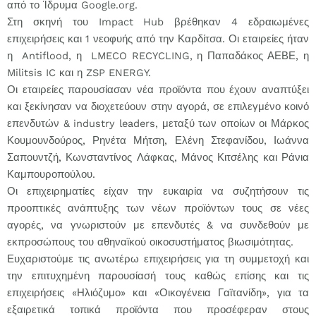
από το Ίδρυμα Google.org.
Στη σκηνή του Impact Hub βρέθηκαν 4 εδραιωμένες
επιχειρήσεις και 1 νεοφυής από την Καρδίτσα. Οι εταιρείες ήταν
η Antiflood, η LMECO RECYCLING, η Παπαδάκος ΑΕΒΕ, η
Militsis IC και η ZSP ENERGY.
Οι εταιρείες παρουσίασαν νέα προϊόντα που έχουν αναπτύξει
και ξεκίνησαν να διοχετεύουν στην αγορά, σε επιλεγμένο κοινό
επενδυτών & industry leaders, μεταξύ των οποίων οι Μάρκος
Κουμουνδούρος, Ρηνέτα Μήτση, Ελένη Στεφανίδου, Ιωάννα
Σαπουντζή, Κωνσταντίνος Λάφκας, Μάνος Κιτσέλης και Ράνια
Καμπουροπούλου.
Οι επιχειρηματίες είχαν την ευκαιρία να συζητήσουν τις
προοπτικές ανάπτυξης των νέων προϊόντων τους σε νέες
αγορές, να γνωριστούν με επενδυτές & να συνδεθούν με
εκπροσώπους του αθηναϊκού οικοσυστήματος βιωσιμότητας.
Ευχαριστούμε τις ανωτέρω επιχειρήσεις για τη συμμετοχή και
την επιτυχημένη παρουσίασή τους καθώς επίσης και τις
επιχειρήσεις «Ηλιόζυμο» και «Οικογένεια Γαϊτανίδη», για τα
εξαιρετικά τοπικά προϊόντα που προσέφεραν στους